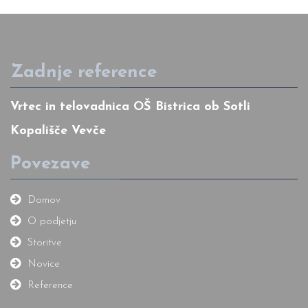
Zadnje reference
Vrtec in telovadnica OŠ Bistrica ob Sotli
Kopališče Vevče
Povezave
Domov
O podjetju
Storitve
Novice
Reference