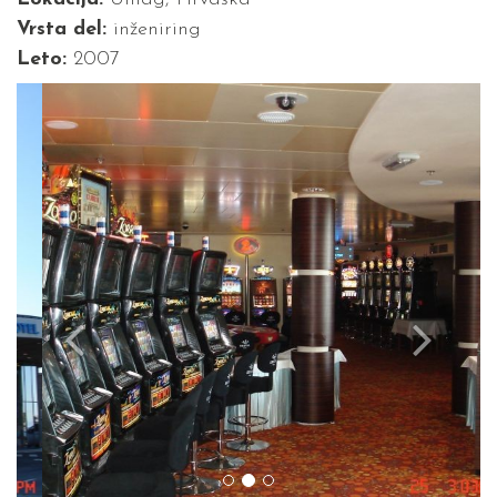
Vrsta del:
inženiring
Leto:
2007
Previous
Next