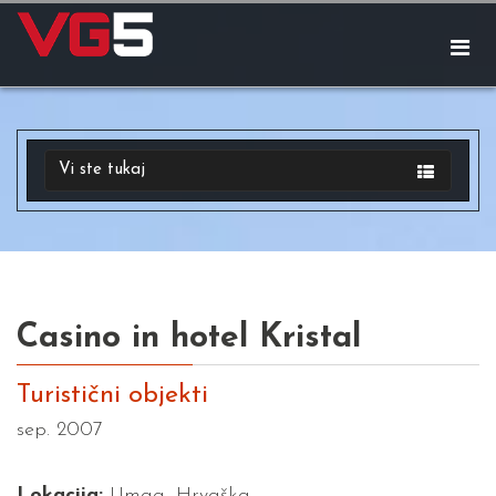
Vi ste tukaj
Casino in hotel Kristal
Turistični objekti
sep. 2007
Lokacija:
Umag, Hrvaška