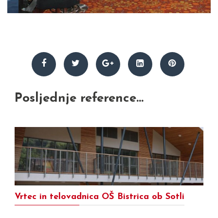
Posljednje reference...
Vrtec in telovadnica OŠ Bistrica ob Sotli