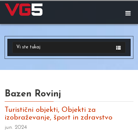
Vi ste tukaj
Bazen Rovinj
Turistični objekti, Objekti za
izobraževanje, šport in zdravstvo
jun. 2024