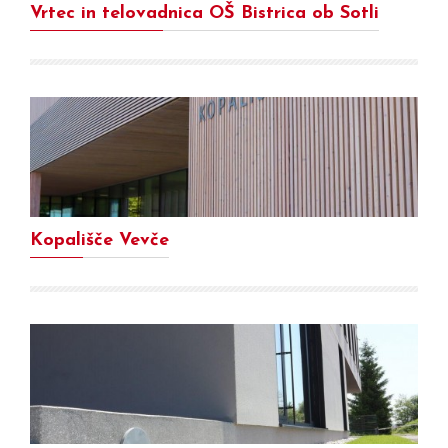
Vrtec in telovadnica OŠ Bistrica ob Sotli
Kopališče Vevče