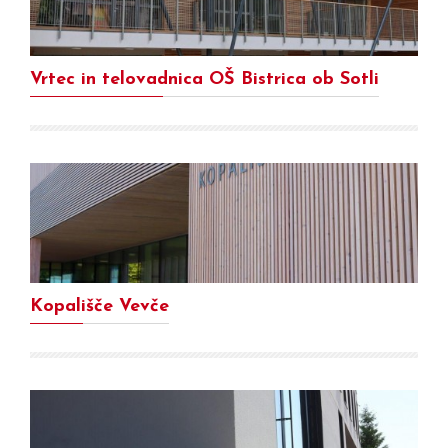
Vrtec in telovadnica OŠ Bistrica ob Sotli
Kopališče Vevče