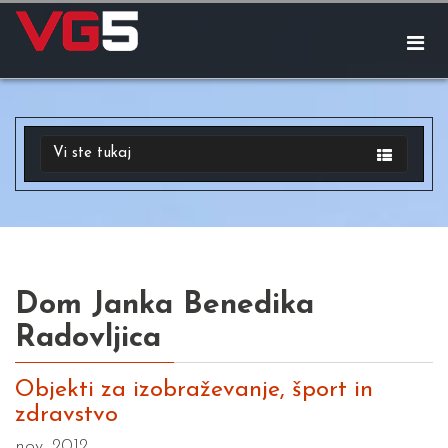
Vi ste tukaj
Dom Janka Benedika
Radovljica
Objekti za izobraževanje, šport in
zdravstvo
nov. 2012