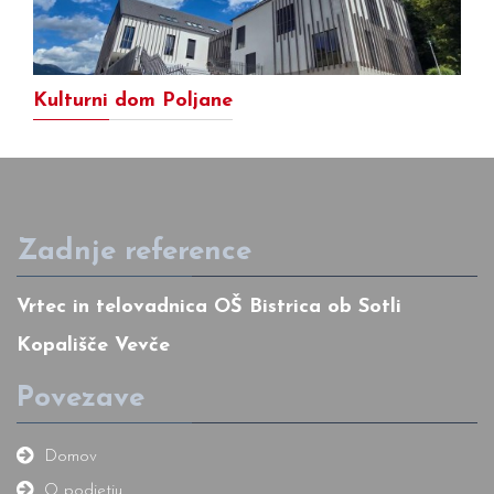
Kulturni dom Poljane
Zadnje reference
Vrtec in telovadnica OŠ Bistrica ob Sotli
Kopališče Vevče
Povezave
Domov
O podjetju