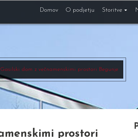
Domov
O podjetju
Storitve
Gasilski dom z večnamenskimi prostori Begunje
P
amenskimi prostori