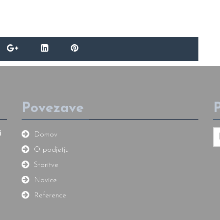
Povezave
P
i
Domov
O podjetju
Storitve
Novice
Reference