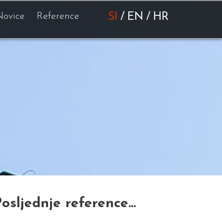
Novice
Reference
SI
/
EN
/
HR
osljednje reference...