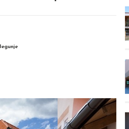
Begunje
Next