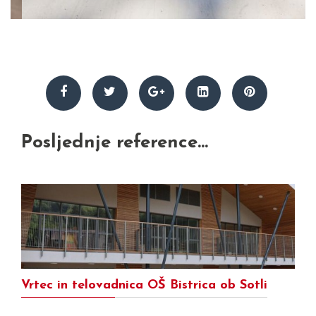
Posljednje reference...
Vrtec in telovadnica OŠ Bistrica ob Sotli