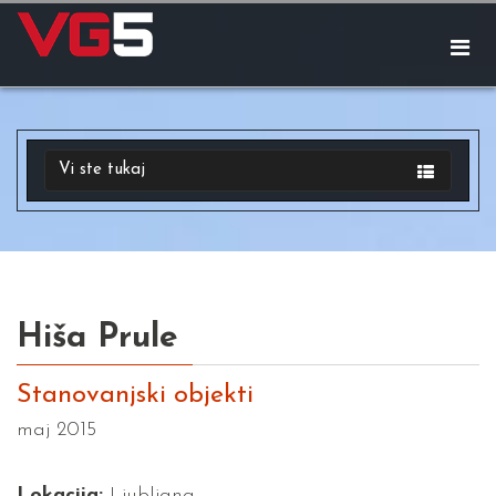
Vi ste tukaj
Hiša Prule
Stanovanjski objekti
maj 2015
Lokacija:
Ljubljana