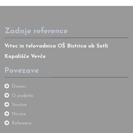
Zadnje reference
Vrtec in telovadnica OŠ Bistrica ob Sotli
Kopališče Vevče
Povezave
Domov
O podjetju
Storitve
Novice
Reference