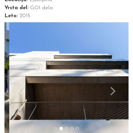
Vrsta del:
GOI dela
Leto:
2015
Previous
Next