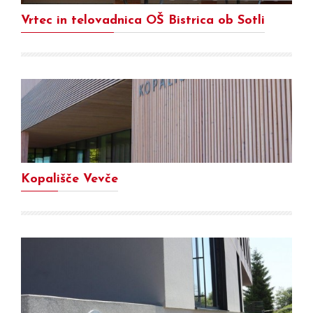
Vrtec in telovadnica OŠ Bistrica ob Sotli
Kopališče Vevče