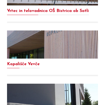
Vrtec in telovadnica OŠ Bistrica ob Sotli
Kopališče Vevče