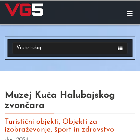
Vi ste tukaj
Muzej Kuća Halubajskog
zvončara
Turistični objekti, Objekti za
izobraževanje, šport in zdravstvo
dec. 2024