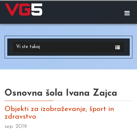
Vi ste tukaj
Osnovna šola Ivana Zajca
Objekti za izobraževanje, šport in
zdravstvo
sep. 2019