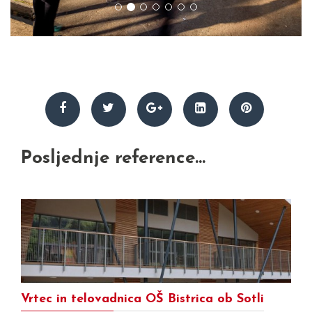
Posljednje reference...
Vrtec in telovadnica OŠ Bistrica ob Sotli