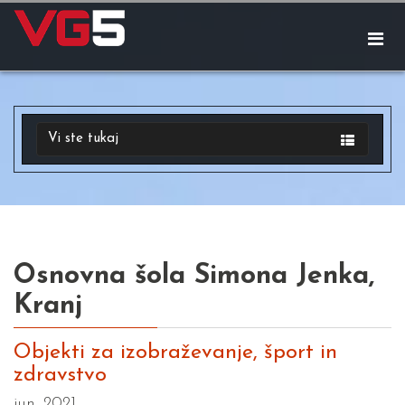
Vi ste tukaj
Osnovna šola Simona Jenka,
Kranj
Objekti za izobraževanje, šport in
zdravstvo
jun. 2021