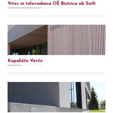
Vrtec in telovadnica OŠ Bistrica ob Sotli
Kopališče Vevče