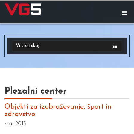
Vi ste tukaj
Plezalni center
Objekti za izobraževanje, šport in
zdravstvo
maj 2013