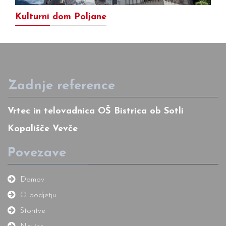
Kulturni dom Poljane
Zadnje reference
Vrtec in telovadnica OŠ Bistrica ob Sotli
Kopališče Vevče
Povezave
Domov
O podjetju
Storitve