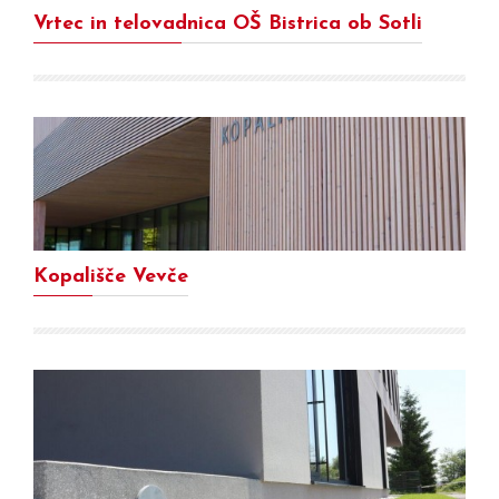
Vrtec in telovadnica OŠ Bistrica ob Sotli
Kopališče Vevče