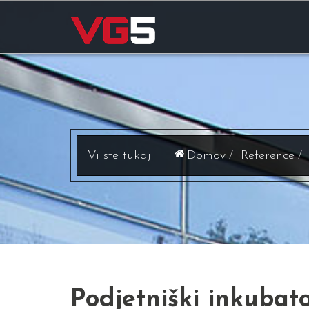
Domov
Reference
Podjetniški inkubat