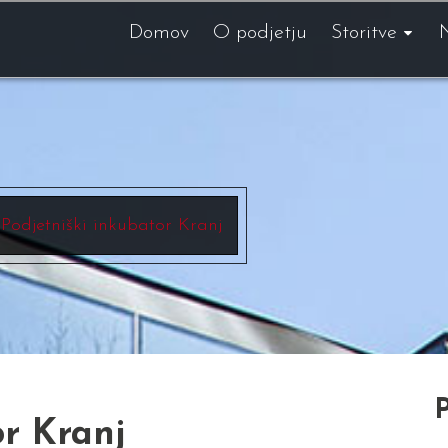
Domov
O podjetju
Storitve
Podjetniški inkubator Kranj
P
or Kranj