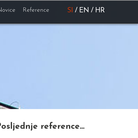
Novice
Reference
SI
/
EN
/
HR
osljednje reference...