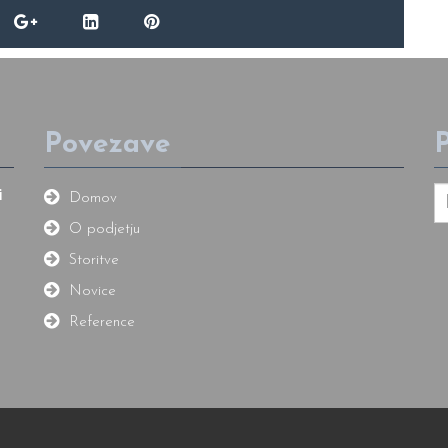
Povezave
P
i
Domov
O podjetju
Storitve
Novice
Reference