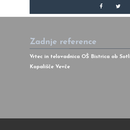
Zadnje reference
Vrtec in telovadnica OŠ Bistrica ob Sotl
Kopališče Vevče