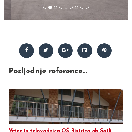
Posljednje reference...
Vrtec in telovadnica OŠ Bistrica ob Sotli