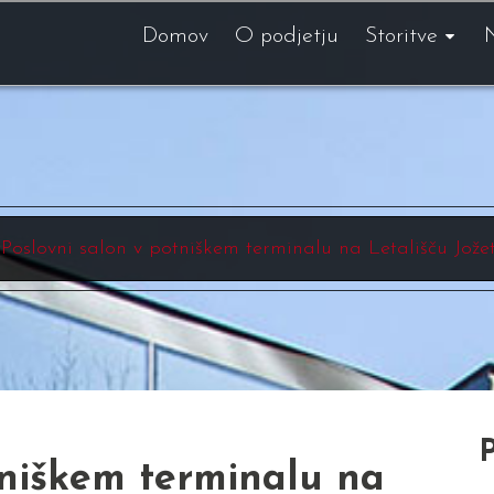
Domov
O podjetju
Storitve
Poslovni salon v potniškem terminalu na Letališču Jože
P
tniškem terminalu na