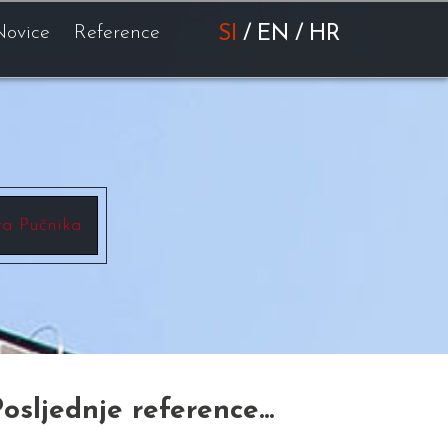
Novice
Reference
SI
/
EN
/
HR
ta Pučnika
osljednje reference...