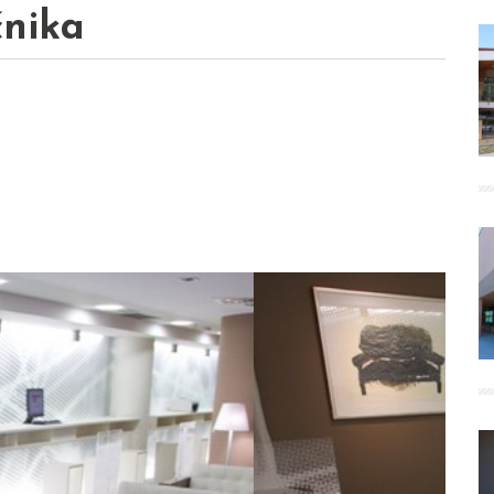
čnika
Next