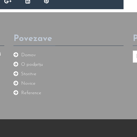
Povezave
P
i
Domov
O podjetju
Storitve
Novice
Reference