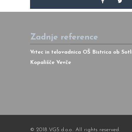
Zadnje reference
Vrtec in telovadnica OŠ Bistrica ob Sotl
Kopališče Vevče
© 2018
V
G5 d.o.o.. All rights reserved.