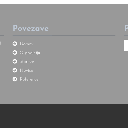
Povezave
P
i
Domov
O podjetju
Storitve
Novice
Reference