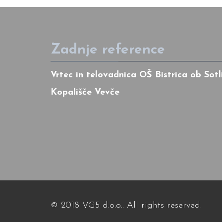
Zadnje reference
Vrtec in telovadnica OŠ Bistrica ob Sotl
Kopališče Vevče
© 2018
V
G5 d.o.o.. All rights reserved.