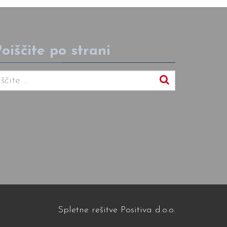
oiščite po strani
Spletne rešitve Positiva d.o.o.