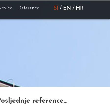
Novice
Reference
SI
/
EN
/
HR
osljednje reference...