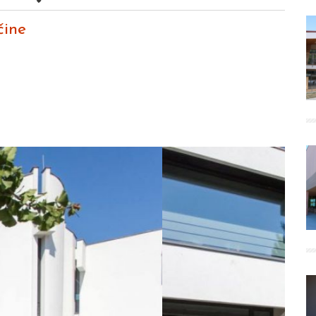
čine
Next