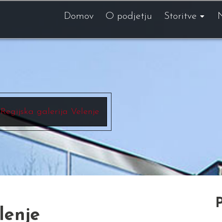
Domov
O podjetju
Storitve
Regijska galerija Velenje
P
lenje