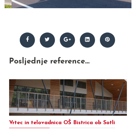
Posljednje reference...
Vrtec in telovadnica OŠ Bistrica ob Sotli