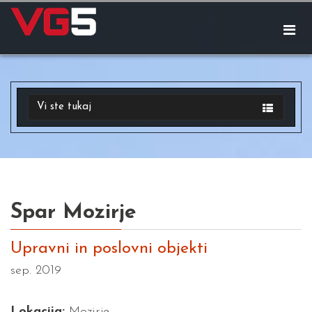
Vi ste tukaj
Spar Mozirje
Upravni in poslovni objekti
sep. 2019
Lokacija:
Mozirje