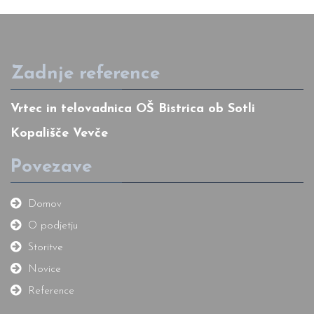
Zadnje reference
Vrtec in telovadnica OŠ Bistrica ob Sotli
Kopališče Vevče
Povezave
Domov
O podjetju
Storitve
Novice
Reference