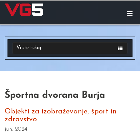
Vi ste tukaj
Športna dvorana Burja
Objekti za izobraževanje, šport in
zdravstvo
jun. 2024