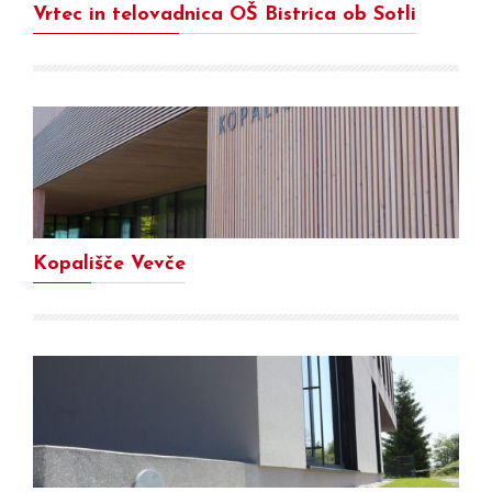
Vrtec in telovadnica OŠ Bistrica ob Sotli
Kopališče Vevče