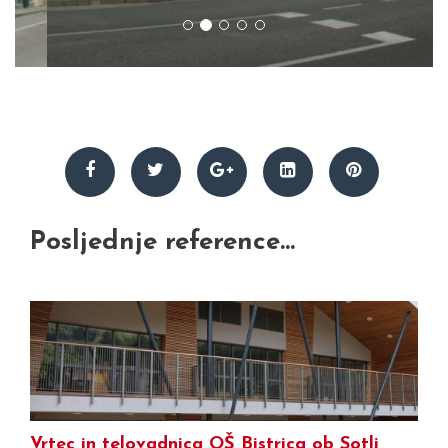
Posljednje reference...
Vrtec in telovadnica OŠ Bistrica ob Sotli