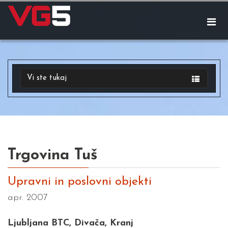
Vi ste tukaj
Trgovina Tuš
Upravni in poslovni objekti
apr. 2007
Ljubljana BTC, Divača, Kranj