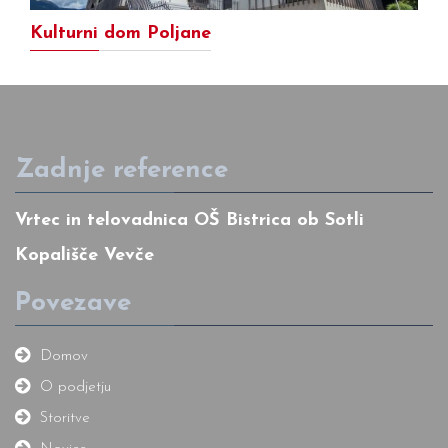
Kulturni dom Poljane
Zadnje reference
Vrtec in telovadnica OŠ Bistrica ob Sotli
Kopališče Vevče
Povezave
Domov
O podjetju
Storitve