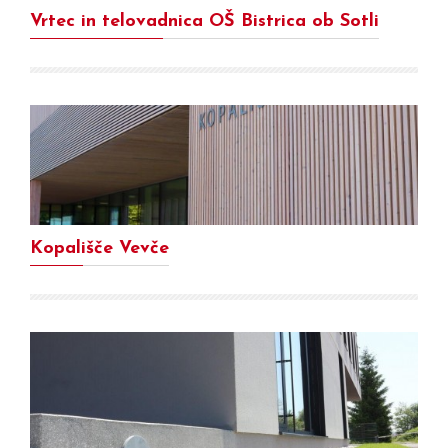
Vrtec in telovadnica OŠ Bistrica ob Sotli
Kopališče Vevče