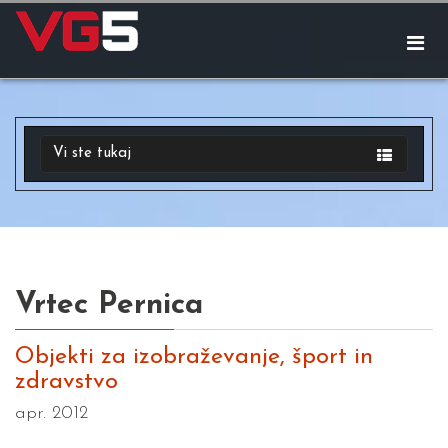
Vi ste tukaj
Vrtec Pernica
Objekti za izobraževanje, šport in
zdravstvo
apr. 2012