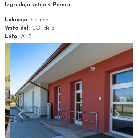
Izgradnja vrtca v Pernici
Lokacija
: Pernica
Vrsta del:
GOI dela
Leto:
2012
Previous
Next