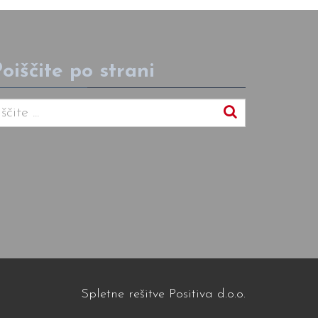
oiščite po strani
Spletne rešitve Positiva d.o.o.