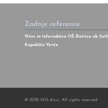
Zadnje reference
Vrtec in telovadnica OŠ Bistrica ob Sotl
Kopališče Vevče
© 2018
V
G5 d.o.o.. All rights reserved.