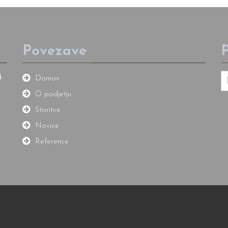
Povezave
P
i
Domov
O podjetju
Storitve
Novice
Reference