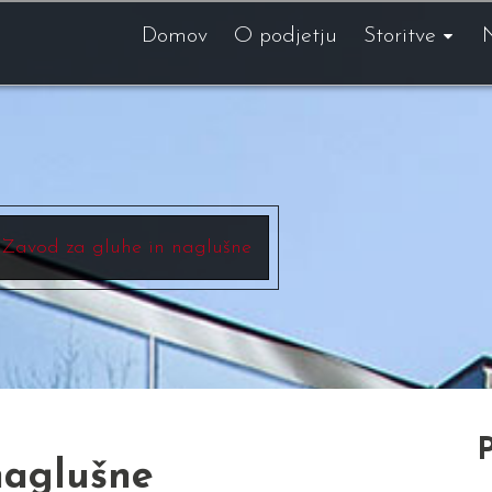
Domov
O podjetju
Storitve
Zavod za gluhe in naglušne
P
naglušne