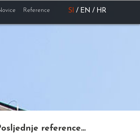
Novice
Reference
SI
/
EN
/
HR
osljednje reference...