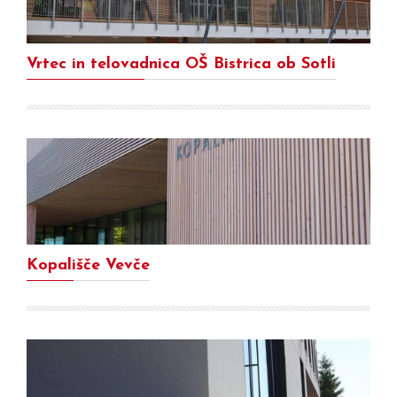
Vrtec in telovadnica OŠ Bistrica ob Sotli
Kopališče Vevče