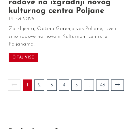
radove na izgradnji novog
kulturnog centra Poljane
14. svi 2025.
Za klijenta, Općinu Gorenja vas-Poljane, izveli
smo radove na novom Kulturnom centru u
Poljanama.
ČITAJ VIŠE
1
2
3
4
5
...
43